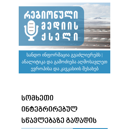
ᲡᲐᲜᲓᲝ ᲘᲜᲤᲝᲠᲛᲐᲪᲘᲐ ᲒᲕᲐᲫᲚᲘᲔᲠᲔᲑᲡ |
ᲐᲜᲐᲚᲘᲢᲘᲙᲐ ᲓᲐ ᲒᲐᲛᲝᲫᲘᲔᲑᲐ ᲐᲦᲛᲝᲡᲐᲕᲚᲔᲗ
ᲔᲕᲠᲝᲞᲘᲡᲐ ᲓᲐ ᲙᲐᲕᲙᲐᲡᲘᲘᲡ ᲨᲔᲡᲐᲮᲔᲑ
ᲡᲝᲛᲮᲔᲗᲘ
ᲘᲜᲢᲔᲒᲠᲘᲠᲔᲑᲣᲚ
ᲡᲬᲐᲕᲚᲔᲑᲐᲖᲔ ᲒᲐᲓᲐᲓᲘᲡ