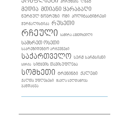
კონფლიქტი
ლგბტ
კორუფცია
მთიანი ყარაბაღი
მედია
ნურგულ ნოვრუზი
ომი
პოლიტპატიმრები
რუსეთი
ჟურნალისტიკა
რჩეული
სამირა აჰმედბეილი
სამხრეთ ოსეთი
საპრეზიდენტო არჩევნები
საქართველო
სერჟ სარგსიანი
სიტყვის თავისუფლება
სირია
სომხეთი
ქალები
ტრენინგი
ქალთა უფლებები
შაჰლა სულთანოვა
ჯანდაცვა