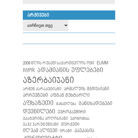
ᲐᲠᲥᲘᲕᲔᲑᲘ
EUMM
2008 წლის რუსეთ საქართველოს ომი
IWPR
ადამიანის უფლებები
აზერბაიჯანი
არმენ კარაპეტიანი
არშალუის მგდესიანი
არჩევნები
აფგან მუხტარლი
აფხაზეთი
განცხადებები
განათლება
დევნილები
ევროკავშირი
ეკატერინა პოღოსიანი
ეკონომიკა
თურქეთი
ვაჰე ჰარუტუნიანი
ილჰამ ალიევი
კავკასია
ირანი