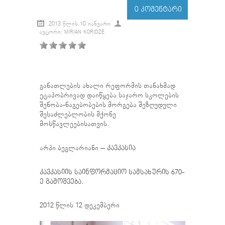
0 ᲙᲝᲛᲔᲜᲢᲐᲠᲘ
2013 ᲬᲚᲘᲡ 10 ᲘᲐᲜᲕᲐᲠᲘ
ᲐᲕᲢᲝᲠᲘ: MIRIAN KORIDZE
განათლების ახალი რეფორმის თანახმად
ეტაპობრივად დაიწყება საჯარო სკოლების
შენობა-ნაგებობების მორგება შეზღუდული
შესაძლებლობის მქონე
მოსწავლეებისათვის.
არპი ბეგლარიანი –
კავკასია
კავკასიის საინფორმაციო სამსახურის 670-
ე გამოშვება.
2012 წლის 12 დეკემბერი