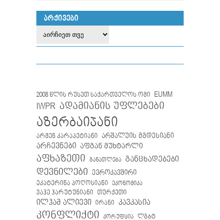
ᲐᲠᲥᲘᲕᲔᲑᲘ
EUMM
2008 წლის რუსეთ საქართველოს ომი
IWPR
ადამიანის უფლებები
აზერბაიჯანი
არმენ კარაპეტიანი
არშალუის მგდესიანი
არჩევნები
აფგან მუხტარლი
აფხაზეთი
განცხადებები
განათლება
დევნილები
ევროკავშირი
ეკატერინა პოღოსიანი
ეკონომიკა
თურქეთი
ვაჰე ჰარუტუნიანი
ილჰამ ალიევი
კავკასია
ირანი
კონფლიქტი
ლგბტ
კორუფცია