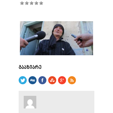
ᲒᲐᲐᲖᲘᲐᲠᲔ