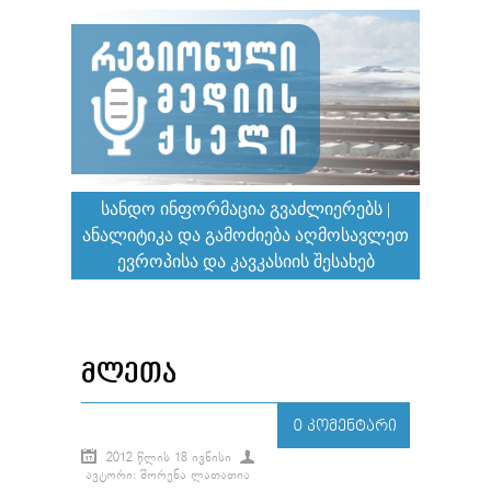
ᲡᲐᲜᲓᲝ ᲘᲜᲤᲝᲠᲛᲐᲪᲘᲐ ᲒᲕᲐᲫᲚᲘᲔᲠᲔᲑᲡ |
ᲐᲜᲐᲚᲘᲢᲘᲙᲐ ᲓᲐ ᲒᲐᲛᲝᲫᲘᲔᲑᲐ ᲐᲦᲛᲝᲡᲐᲕᲚᲔᲗ
ᲔᲕᲠᲝᲞᲘᲡᲐ ᲓᲐ ᲙᲐᲕᲙᲐᲡᲘᲘᲡ ᲨᲔᲡᲐᲮᲔᲑ
ᲛᲚᲔᲗᲐ
0 ᲙᲝᲛᲔᲜᲢᲐᲠᲘ
2012 ᲬᲚᲘᲡ 18 ᲘᲕᲜᲘᲡᲘ
ᲐᲕᲢᲝᲠᲘ: ᲨᲝᲠᲔᲜᲐ ᲚᲐᲗᲐᲗᲘᲐ