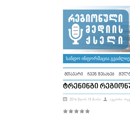
ᲡᲐᲜᲓᲝ ᲘᲜᲤᲝᲠᲛᲐᲪᲘᲐ ᲒᲕᲐᲫᲚᲘᲔᲠ
ᲛᲗᲐᲕᲐᲠᲘ
ᲩᲕᲔᲜ ᲨᲔᲡᲐᲮᲔᲑ
ᲛᲣᲚᲢ
ᲢᲠᲔᲜᲘᲜᲒᲘ ᲠᲔᲒᲘᲝᲜ
2016 ᲬᲚᲘᲡ 13 ᲛᲐᲘᲡᲘ
ᲐᲕᲢᲝᲠᲘ: ᲠᲔ