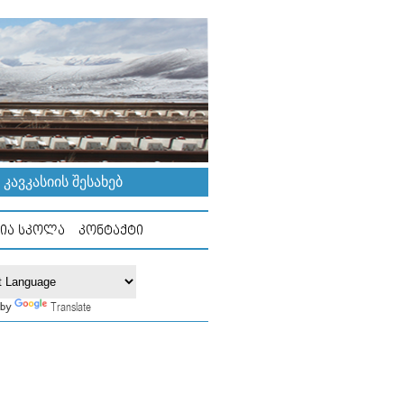
ᲐᲕᲙᲐᲡᲘᲘᲡ ᲨᲔᲡᲐᲮᲔᲑ
ᲘᲐ ᲡᲙᲝᲚᲐ
ᲙᲝᲜᲢᲐᲥᲢᲘ
Translate
 by