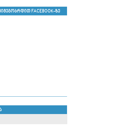
ᲕᲘᲛᲔᲒᲝᲑᲠᲓᲘᲗ FACEBOOK-ᲖᲔ
Ა