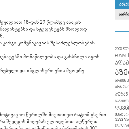
ᲐᲠᲥ
ეუძლიათ 18-დან 29 წლამდე ასაკის
რნალისტებსა და სტუდენტებს მხოლოდ
ნ.
ა კარგი კომუნიკაციის შესაძლებლობების
2008 წ
EUMM
ებატებში მონაწილეობა და გახსნილი იყოს
ადამ
 რუსული და ინგლისური ენის მცოდნე
აზე
არმენ 
არშალუ
აფგან
განათლ
დევნ
ამოტივაციო წერილში მიუთითეთ რატომ გსურთ
ეკატერ
ვაჰე ჰ
რა შედეგის მიღებას ელოდებით. აღწერეთ
ილჰამ
ომარეობა და გამოწვევები (არაუმეტეს 300