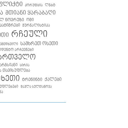
ფლიქტი
ლგბტ
კორუფცია
მთიანი ყარაბაღი
ა
ლ ნოვრუზი
ომი
პატიმრები
ჟურნალისტიკა
რჩეული
ეთი
სამხრეთ ოსეთი
აჰმედბეილი
იდენტო არჩევნები
ქართველო
არგსიანი
სირია
ს თავისუფლება
მხეთი
ქალები
ტრენინგი
უფლებები
შაჰლა სულთანოვა
ვა