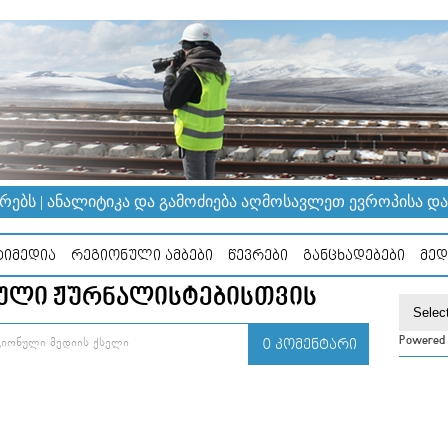
ᲔᲑᲡ | ᲐᲜᲐᲚᲘᲢᲘᲙᲐ ᲓᲐ ᲒᲐᲛᲝᲫᲘᲔᲑᲐ ᲐᲦᲛᲝᲡᲐᲕᲚᲔᲗ ᲔᲕᲠᲝᲞᲘᲡᲐ ᲓᲐ Კ
ᲘᲛᲔᲓᲘᲐ
ᲠᲔᲒᲘᲝᲜᲣᲚᲘ ᲐᲛᲑᲔᲑᲘ
ᲬᲔᲕᲠᲔᲑᲘ
ᲒᲐᲜᲪᲮᲐᲓᲔᲑᲔᲑᲘ
ᲛᲔᲓ
ᲣᲚᲘ ᲟᲣᲠᲜᲐᲚᲘᲡᲢᲔᲑᲘᲡᲗᲕᲘᲡ
Powered
ᲒᲘᲝᲜᲣᲚᲘ ᲛᲔᲓᲘᲘᲡ ᲥᲡᲔᲚᲘ
0 ᲙᲝᲛᲔᲜᲢᲐᲠᲘ