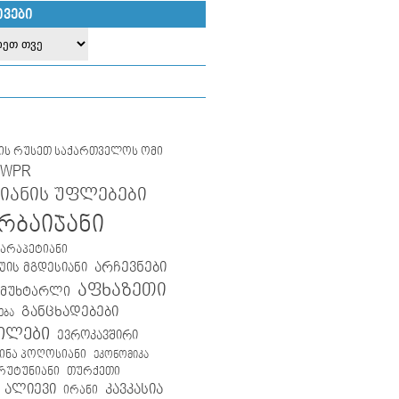
ᲘᲕᲔᲑᲘ
ლის რუსეთ საქართველოს ომი
IWPR
იანის უფლებები
რბაიჯანი
კარაპეტიანი
არჩევნები
ის მგდესიანი
აფხაზეთი
 მუხტარლი
განცხადებები
ება
ილები
ევროკავშირი
ინა პოღოსიანი
ეკონომიკა
თურქეთი
არუტუნიანი
 ალიევი
კავკასია
ირანი