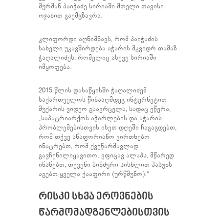
მურმან პაიჭაძე სირიაში მთელი თავისი
ოჯახით გაემგზავრა.
კლიფორდი აღნიშნავს, რომ პაიჭაძის
სახელი უკავშირდება აჭარის მკვიდრ თამაზ
ჭაღალიძეს, რომელიც ასევე სირიაში
იმყოფება.
2015 წლის დასაწყისში ჭაღალიძემ
საქართველოს წინააღმდეგ ინტერნეტით
მუქარის ვიდეო გაავრცელა, სადაც ეწერა,
„საპატრიარქოს აჭარლების და აჭარის
პრობლემებისთვის ისეთ დღეში ჩაგაგდებთ,
რომ თქვე ანაფორიანო ვირთხებო
ინატრებთ, რომ ქვეწარმავლად
გავჩენილიყავითო. ვფიცავ ალაჰს, მწარედ
ინანებთ, თქვენი ბინძური სისხლით პასუხს
აგებთ ყველა ქააფირი (ურწმუნო).“
ᲠᲘᲡᲙᲘ ᲡᲮᲕᲐ ᲔᲠᲝᲕᲜᲔᲑᲘᲡ
ᲬᲐᲠᲛᲝᲛᲐᲓᲒᲔᲜᲚᲔᲑᲘᲡᲗᲕᲘᲡ