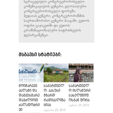
სტრატეგიული კონტრტერორისტული
კომუნიკაციების ცენტრი, გლობალური
კონტრტერორისტული ფორუმი,
ჰედაიას ცენტრი, კონტრტერორიზმის
საერთაშორისო ცენტრი ჰააგაში, ეუთოს
ოფისი ტაჯიკეთში და ეუთოს
ტრანსნაციონალური საფრთხეების
დეპარტამენტი.
ᲛᲡᲒᲐᲕᲡᲘ ᲡᲢᲐᲢᲘᲔᲑᲘ:
მოიმარჯვე
საქართველ
საქართველ
კალამი და
ო: პასუხი
ო ისლამური
დაგვეხმარე
მზარდ
სახელმწიფ
დავძლიოთ
რადიკალიზა
ოსგან შორს
ძალადობრი
ციას
ᲘᲕᲜᲘᲡᲘ 29, 2015
ვი
ᲘᲕᲚᲘᲡᲘ 23, 2015