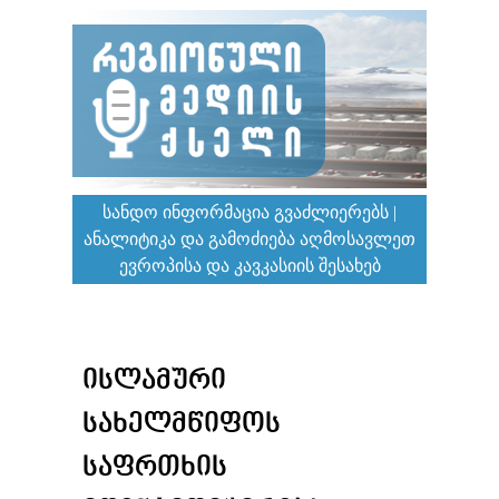
ᲡᲐᲜᲓᲝ ᲘᲜᲤᲝᲠᲛᲐᲪᲘᲐ ᲒᲕᲐᲫᲚᲘᲔᲠᲔᲑᲡ |
ᲐᲜᲐᲚᲘᲢᲘᲙᲐ ᲓᲐ ᲒᲐᲛᲝᲫᲘᲔᲑᲐ ᲐᲦᲛᲝᲡᲐᲕᲚᲔᲗ
ᲔᲕᲠᲝᲞᲘᲡᲐ ᲓᲐ ᲙᲐᲕᲙᲐᲡᲘᲘᲡ ᲨᲔᲡᲐᲮᲔᲑ
ᲘᲡᲚᲐᲛᲣᲠᲘ
ᲡᲐᲮᲔᲚᲛᲬᲘᲤᲝᲡ
ᲡᲐᲤᲠᲗᲮᲘᲡ