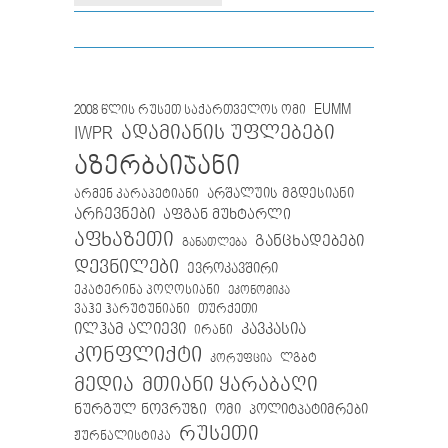
EUMM
2008 წლის რუსეთ საქართველოს ომი
IWPR
ადამიანის უფლებები
აზერბაიჯანი
არმენ კარაპეტიანი
არშალუის მგდესიანი
არჩევნები
აფგან მუხტარლი
აფხაზეთი
განცხადებები
განათლება
დევნილები
ევროკავშირი
ეკატერინა პოღოსიანი
ეკონომიკა
თურქეთი
ვაჰე ჰარუტუნიანი
ილჰამ ალიევი
კავკასია
ირანი
კონფლიქტი
ლგბტ
კორუფცია
მთიანი ყარაბაღი
მედია
ნურგულ ნოვრუზი
ომი
პოლიტპატიმრები
რუსეთი
ჟურნალისტიკა