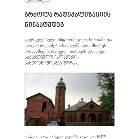
აერთიანებს.
ᲑᲠᲫᲝᲚᲐ ᲠᲐᲓᲘᲙᲐᲚᲘᲖᲐᲪᲘᲘᲡ
ᲬᲘᲜᲐᲐᲦᲛᲓᲔᲒ
გავრცელებული ინფორმაციით, სირიაში და
ერაყში ისლამური სახელმწიფოს მხარეს
ორასამდე ქართველი იბრძვის (იხილეთ:
საქართველო ისლამური
სახელმწიფოსგან შორს
).
ვაჰაბიტური მეჩეთი დუისში (ფოტო: IWPR)