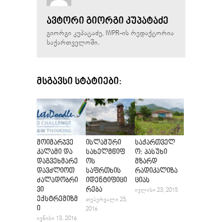
ᲐᲕᲢᲝᲠᲘ ᲒᲘᲝᲠᲒᲘ ᲙᲣᲞᲐᲢᲐᲫᲔ
გიორგი კუპატაძე, IWPR-ის რედაქტორია
საქართველოში.
ᲛᲡᲒᲐᲕᲡᲘ ᲡᲢᲐᲢᲘᲔᲑᲘ:
მოიმარჯვე
ისლამური
საქართველ
კალამი და
სახელმწიფ
ო: პასუხი
დაგვეხმარე
ოს
მზარდ
დავძლიოთ
საფრთხის
რადიკალიზა
ძალადობრი
იდენტიფიცი
ციას
ვი
რება
ᲘᲕᲚᲘᲡᲘ 23, 2015
ექსტრემიზმ
ᲗᲔᲑᲔᲠᲕᲐᲚᲘ 25,
ი
2016
ᲘᲕᲜᲘᲡᲘ 13, 2016