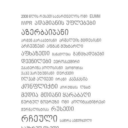
EUMM
2008 წლის რუსეთ საქართველოს ომი
IWPR
ადამიანის უფლებები
აზერბაიჯანი
არმენ კარაპეტიანი
არშალუის მგდესიანი
არჩევნები
აფგან მუხტარლი
აფხაზეთი
განცხადებები
განათლება
დევნილები
ევროკავშირი
ეკატერინა პოღოსიანი
ეკონომიკა
თურქეთი
ვაჰე ჰარუტუნიანი
ილჰამ ალიევი
კავკასია
ირანი
კონფლიქტი
ლგბტ
კორუფცია
მთიანი ყარაბაღი
მედია
ნურგულ ნოვრუზი
ომი
პოლიტპატიმრები
რუსეთი
ჟურნალისტიკა
რჩეული
სამირა აჰმედბეილი