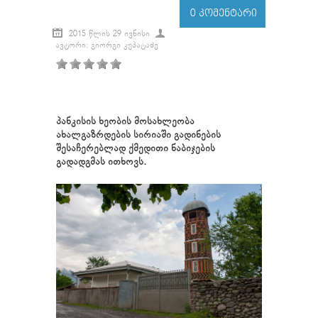
0 ᲙᲝᲛᲔᲜᲢᲐᲠᲘ
2015 ᲬᲚᲘᲡ 29 ᲘᲕᲜᲘᲡᲘ
ᲐᲕᲢᲝᲠᲘ: ᲒᲘᲝᲠᲒᲘ ᲙᲣᲞᲐᲢᲐᲫᲔ
პანკისის ხეობის მოსახლეობა
ახალგაზრდების სირიაში გადინების
შესაჩერებლად ქმედითი ნაბიჯების
გადადგმას ითხოვს.