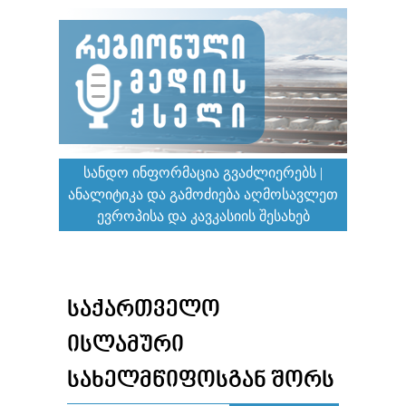
ᲡᲐᲜᲓᲝ ᲘᲜᲤᲝᲠᲛᲐᲪᲘᲐ ᲒᲕᲐᲫᲚᲘᲔᲠᲔᲑᲡ |
ᲐᲜᲐᲚᲘᲢᲘᲙᲐ ᲓᲐ ᲒᲐᲛᲝᲫᲘᲔᲑᲐ ᲐᲦᲛᲝᲡᲐᲕᲚᲔᲗ
ᲔᲕᲠᲝᲞᲘᲡᲐ ᲓᲐ ᲙᲐᲕᲙᲐᲡᲘᲘᲡ ᲨᲔᲡᲐᲮᲔᲑ
ᲡᲐᲥᲐᲠᲗᲕᲔᲚᲝ
ᲘᲡᲚᲐᲛᲣᲠᲘ
ᲡᲐᲮᲔᲚᲛᲬᲘᲤᲝᲡᲒᲐᲜ ᲨᲝᲠᲡ