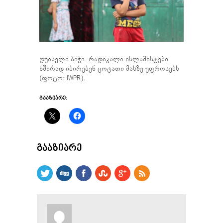
დუისელი ბიჭი. რადიკალი ისლამისტები
ხშირად იბირებენ ცოტათი მასზე უფროსებს
(ფოტო: IWPR).
ᲒᲐᲐᲖᲘᲐᲠᲔ:
ᲒᲐᲐᲖᲘᲐᲠᲔ