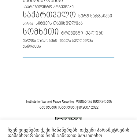
სამხრეთ ოსეთი
საპრეზიდენტო არჩევნები
საქართველო
სერჟ სარგსიანი
სიტყვის თავისუფლება
სირია
სომხეთი
ქალები
ტრენინგი
ქალთა უფლებები
შაჰლა სულთანოვა
ჯანდაცვა
Institute for War and Peace Reporting
|
ომისა და მშვიდობის
გაშუქების ინსტიტუტი
| © 2007-2022
ჩვენ ვიყენებთ ქუქი ჩანაწერებს. თქვენი პარამეტრების
ვებგვერდის ფორმა და შინაარსი დაცულია
Creative
დამახსოვრებით ჩვენ გაწვდით საუკეთესო
Commons-ის არაკომერციული 4.0 საერთაშორისო