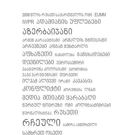
EUMM
2008 წლის რუსეთ საქართველოს ომი
IWPR
ადამიანის უფლებები
აზერბაიჯანი
არმენ კარაპეტიანი
არშალუის მგდესიანი
არჩევნები
აფგან მუხტარლი
აფხაზეთი
განცხადებები
განათლება
დევნილები
ევროკავშირი
ეკატერინა პოღოსიანი
ეკონომიკა
თურქეთი
ვაჰე ჰარუტუნიანი
ილჰამ ალიევი
კავკასია
ირანი
კონფლიქტი
ლგბტ
კორუფცია
მთიანი ყარაბაღი
მედია
ნურგულ ნოვრუზი
ომი
პოლიტპატიმრები
რუსეთი
ჟურნალისტიკა
რჩეული
სამირა აჰმედბეილი
სამხრეთ ოსეთი