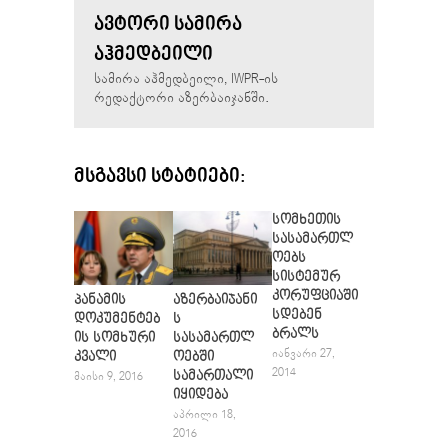
ᲐᲕᲢᲝᲠᲘ ᲡᲐᲛᲘᲠᲐ
ᲐᲰᲛᲔᲓᲑᲔᲘᲚᲘ
სამირა აჰმედბეილი, IWPR-ის
რედაქტორი აზერბაიჯანში.
ᲛᲡᲒᲐᲕᲡᲘ ᲡᲢᲐᲢᲘᲔᲑᲘ:
სომხეთის
სასამართლ
ოებს
სისტემურ
კორუფციაში
პანამის
აზერბაიჯანი
სდებენ
დოკუმენტებ
ს
ბრალს
ის სომხური
სასამართლ
ᲘᲐᲜᲕᲐᲠᲘ 27,
კვალი
ოებში
2014
სამართალი
ᲛᲐᲘᲡᲘ 9, 2016
იყიდება
ᲐᲞᲠᲘᲚᲘ 18,
2016