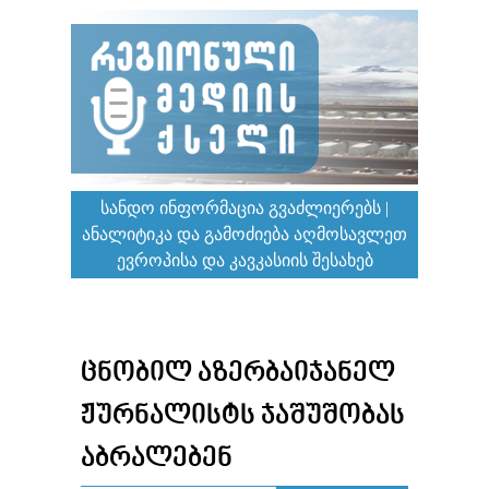
ᲡᲐᲜᲓᲝ ᲘᲜᲤᲝᲠᲛᲐᲪᲘᲐ ᲒᲕᲐᲫᲚᲘᲔᲠᲔᲑᲡ |
ᲐᲜᲐᲚᲘᲢᲘᲙᲐ ᲓᲐ ᲒᲐᲛᲝᲫᲘᲔᲑᲐ ᲐᲦᲛᲝᲡᲐᲕᲚᲔᲗ
ᲔᲕᲠᲝᲞᲘᲡᲐ ᲓᲐ ᲙᲐᲕᲙᲐᲡᲘᲘᲡ ᲨᲔᲡᲐᲮᲔᲑ
ᲪᲜᲝᲑᲘᲚ ᲐᲖᲔᲠᲑᲐᲘᲯᲐᲜᲔᲚ
ᲟᲣᲠᲜᲐᲚᲘᲡᲢᲡ ᲯᲐᲨᲣᲨᲝᲑᲐᲡ
ᲐᲑᲠᲐᲚᲔᲑᲔᲜ