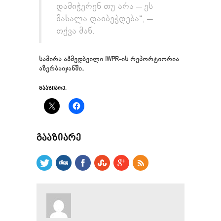
დამიჭერენ თუ არა – ეს
მასალა დაიბეჭდება“, –
თქვა მან.
სამირა აჰმედბეილი IWPR-ის რეპორტიორია
აზერბაიჯანში.
ᲒᲐᲐᲖᲘᲐᲠᲔ:
ᲒᲐᲐᲖᲘᲐᲠᲔ