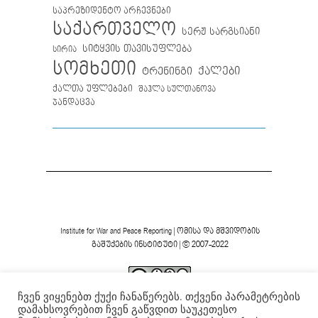
საპრეზიდენტო არჩევნები
საქართველო
სერჟ სარგსიანი
სიტყვის თავისუფლება
სირია
სომხეთი
ქალები
ტრენინგი
ქალთა უფლებები
შაჰლა სულთანოვა
ჯანდაცვა
Institute for War and Peace Reporting
|
ომისა და მშვიდობის
გაშუქების ინსტიტუტი
| © 2007-2022
ჩვენ ვიყენებთ ქუქი ჩანაწერებს. თქვენი პარამეტრების
ვებგვერდის ფორმა და შინაარსი დაცულია
Creative
დამახსოვრებით ჩვენ გაწვდით საუკეთესო
Commons-ის არაკომერციული 4.0 საერთაშორისო