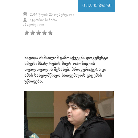
0 ᲙᲝᲛᲔᲜᲢᲐᲠᲘ
2014 ᲬᲚᲘᲡ 25 ᲗᲔᲑᲔᲠᲕᲐᲚᲘ
ᲐᲕᲢᲝᲠᲘ: ᲡᲐᲛᲘᲠᲐ
ᲐᲰᲛᲔᲓᲑᲔᲘᲚᲘ
ხადიჯა ისმაილიმ გამოაქვეყნა დოკუმენტი
სპეცსამსახურების მიერ ოპოზიციის
თვალთვალის შესახებ. პროკურატურა კი
ამას სახელმწიფო საიდუმლოს გაცემას
უწოდებს.