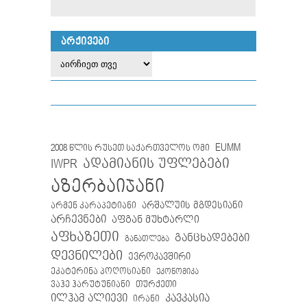
ᲐᲠᲥᲘᲕᲔᲑᲘ
EUMM
2008 წლის რუსეთ საქართველოს ომი
IWPR
ადამიანის უფლებები
აზერბაიჯანი
არმენ კარაპეტიანი
არშალუის მგდესიანი
არჩევნები
აფგან მუხტარლი
აფხაზეთი
განცხადებები
განათლება
დევნილები
ევროკავშირი
ეკატერინა პოღოსიანი
ეკონომიკა
თურქეთი
ვაჰე ჰარუტუნიანი
ილჰამ ალიევი
კავკასია
ირანი