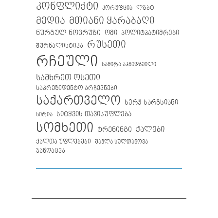
კონფლიქტი
ლგბტ
კორუფცია
მთიანი ყარაბაღი
მედია
ნურგულ ნოვრუზი
ომი
პოლიტპატიმრები
რუსეთი
ჟურნალისტიკა
რჩეული
სამირა აჰმედბეილი
სამხრეთ ოსეთი
საპრეზიდენტო არჩევნები
საქართველო
სერჟ სარგსიანი
სიტყვის თავისუფლება
სირია
სომხეთი
ქალები
ტრენინგი
ქალთა უფლებები
შაჰლა სულთანოვა
ჯანდაცვა