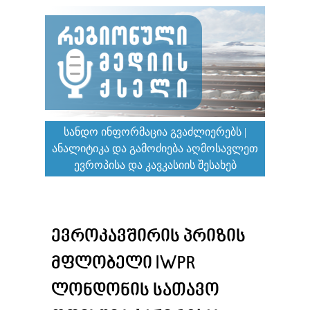
ᲡᲐᲜᲓᲝ ᲘᲜᲤᲝᲠᲛᲐᲪᲘᲐ ᲒᲕᲐᲫᲚᲘᲔᲠᲔᲑᲡ |
ᲐᲜᲐᲚᲘᲢᲘᲙᲐ ᲓᲐ ᲒᲐᲛᲝᲫᲘᲔᲑᲐ ᲐᲦᲛᲝᲡᲐᲕᲚᲔᲗ
ᲔᲕᲠᲝᲞᲘᲡᲐ ᲓᲐ ᲙᲐᲕᲙᲐᲡᲘᲘᲡ ᲨᲔᲡᲐᲮᲔᲑ
ᲔᲕᲠᲝᲙᲐᲕᲨᲘᲠᲘᲡ ᲞᲠᲘᲖᲘᲡ
ᲛᲤᲚᲝᲑᲔᲚᲘ IWPR
ᲚᲝᲜᲓᲝᲜᲘᲡ ᲡᲐᲗᲐᲕᲝ