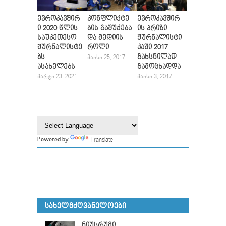
ევროკავშირ
კონფლიქტე
ევროკავშირ
ი 2020 წლის
ბის გაშუქება
ის პრიზი
საუკეთესო
და მედიის
ჟურნალისტი
ჟურნალისტე
როლი
კაში 2017
ბს
გახსნილად
ᲛᲐᲘᲡᲘ 25, 2017
ასახელებს
გამოცხადდა
ᲛᲐᲠᲢᲘ 23, 2021
ᲛᲐᲘᲡᲘ 3, 2017
Translate
Powered by
ᲡᲐᲮᲔᲚᲛᲫᲦᲕᲐᲜᲔᲚᲝᲔᲑᲘ
ნიუსრუმი