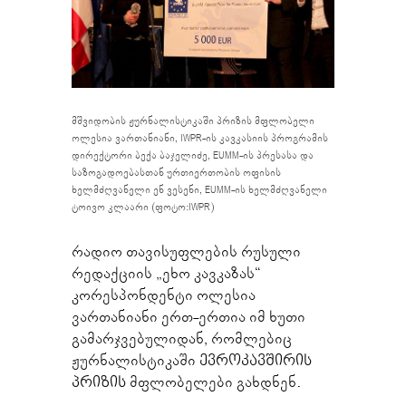
მშვიდობის ჟურნალისტიკაში პრიზის მფლობელი
ოლესია ვართანიანი, IWPR-ის კავკასიის პროგრამის
დირექტორი ბექა ბაჯელიძე, EUMM-ის პრესასა და
საზოგადოებასთან ურთიერთობის ოფისის
ხელმძღვანელი ენ ვესენი, EUMM-ის ხელმძღვანელი
ტოივო კლაარი (ფოტო:IWPR)
რადიო თავისუფლების რუსული
რედაქციის „ეხო კავკაზას“
კორესპონდენტი ოლესია
ვართანიანი ერთ-ერთია იმ ხუთი
გამარჯვებულიდან, რომლებიც
ჟურნალისტიკაში
ევროკავშირის
პრიზის
მფლობელები გახდნენ.