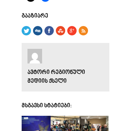
ᲒᲐᲐᲖᲘᲐᲠᲔ
ᲐᲕᲢᲝᲠᲘ ᲠᲔᲒᲘᲝᲜᲣᲚᲘ
ᲛᲔᲓᲘᲘᲡ ᲥᲡᲔᲚᲘ
ᲛᲡᲒᲐᲕᲡᲘ ᲡᲢᲐᲢᲘᲔᲑᲘ: